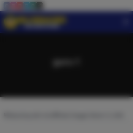
Skip to Content
SMAN 2 PANGKALAN KERINC
guru 1
Diposting oleh :
kmc
Pada Tanggal :
Maret 12, 2025