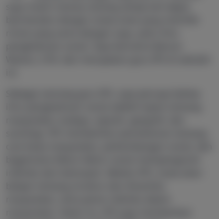
saya masih merasa senang setiap kali dapat
berinteraksi dengan siswa-siswi yang memiliki
minat yang sama dengan saya, yaitu ilmu
pengetahuan sosial. Saya bernama Bancar
Wasita, S.Pd. dan merupakan guru IPS di sekolah
ini.
Sebagai seorang guru IPS, saya percaya bahwa
ilmu pengetahuan sosial adalah kajian tentang
masyarakat, budaya, sejarah, geografi, dan
sosiologi. IPS memberikan pemahaman tentang
cara kerja masyarakat, perkembangan sosial, dan
bagaimana faktor-faktor sosial mempengaruhi
individu dan kelompok. Melalui IPS, siswa akan
belajar tentang struktur dan dinamika
masyarakat, serta peran individu dalam
masyarakat. Selain itu, IPS juga memberikan