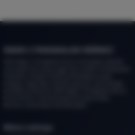
SMAN 2 PANGKALAN KERINCI
SMA Negeri 2 Pangkalan Kerinci merupakan sekolah
menengah atas yang unggul dan modern di Kabupaten
Pelalawan. Dengan fasilitas pembelajaran yang
lengkap, lingkungan sekolah yang asri, serta tenaga
pendidik profesional, SMA Negeri 2 Pangkalan Kerinci
berkomitmen mencetak generasi yang cerdas,
Beriman, berkarakter, dan Bertaqwa.
Menu Lainnya