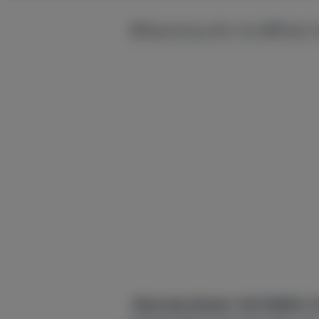
Diposting oleh :
kmc
Pada T
Ekstrakurikuler Voli SMAN 2 