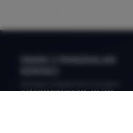
SMAN 2 PANGKALAN
KERINCI
SMA Negeri 2 Pangkalan Kerinci merupakan
sekolah menengah atas yang unggul dan
modern di Kabupaten Pelalawan. Dengan
fasilitas pembelajaran yang lengkap, lingkungan
sekolah yang asri, serta tenaga pendidik
profesional, SMA Negeri 2 Pangkalan Kerinci
berkomitmen mencetak generasi yang cerdas,