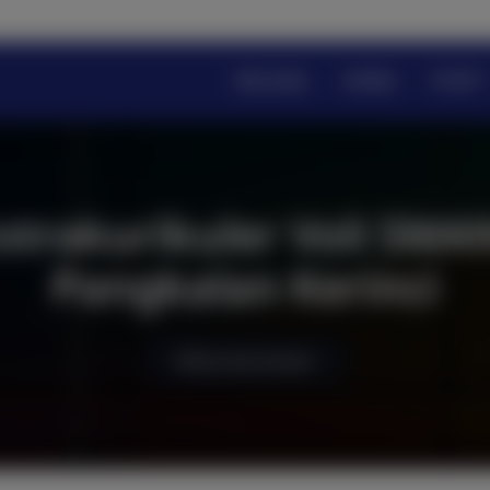
INCI
Beranda
Artikel
Profil
strakurikuler Voli SMA
Pangkalan Kerinci
#Ekstrakurikuler