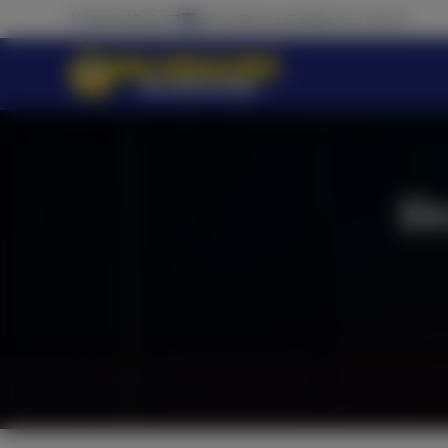
Skip to Content
082269565667
admin@sman2pklkerinci.sch.id
SMAN 2 PANGKALAN KER
Ek