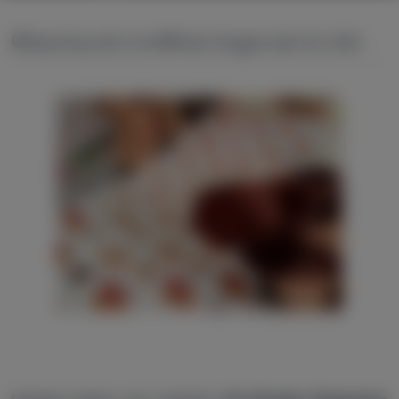
Diposting oleh :
kmc
Pada Tanggal :
April 26, 2025