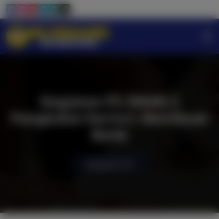
Skip to Content
SMAN 2 PANGKALAN KERINC
Kegiatan P5 SMAN 2
Pangkalan Kerinci: Membuat
Batik
#Kegiatan P5