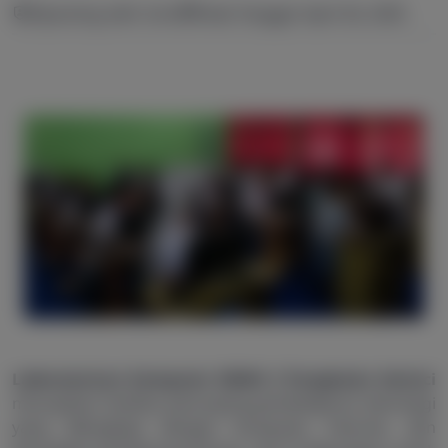
Diposting oleh :
kmc
Pada Tanggal :
April 26, 2025
Laboratorium Komputer SMAN 2 Pangkalan Kerinci
merupakan fasilitas penunjang pembelajaran teknologi
yang dilengkapi dengan komputer, internet, dan