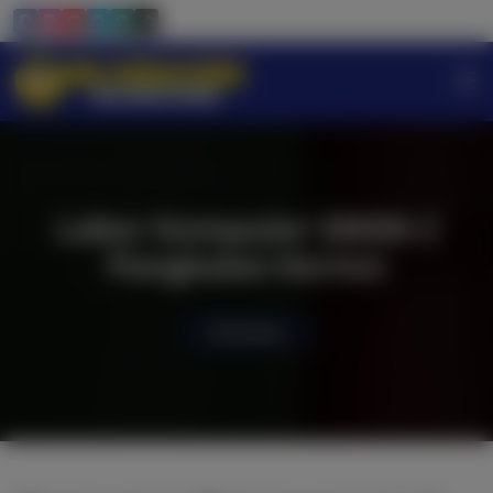
Skip to Content
SMAN 2 PANGKALAN KERINC
Labor Komputer SMAN 2
Pangkalan Kerinci
#Fasilitas