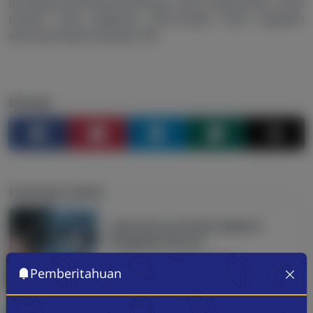
perangkat pendukung lainnya. Lab ini digunakan untuk
praktik mata pelajaran Informatika serta kegiatan
ekstrakurikuler berbasis TIK
Berbagi
Postingan Terkait
Laboratorium Kimia SMAN 2
Pangkalan Kerinci
Laboratorium Kimia SMAN 2
Pemberitahuan
Pangkalan Kerinci adalah fasilitas
praktikum yang digunakan untuk
mempelajari reaksi dan sifat zat kimia.