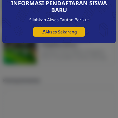
INFORMASI PENDAFTARAN SISWA
Lab ini
Laboratorium Fisika SMAN 2
BARU
Pangkalan Kerinci
Laboratorium Fisika SMAN 2 Pangkalan
Silahkan Akses Tautan Berikut
Kerinci digunakan sebagai tempat
praktikum siswa untuk memahami
Akses Sekarang
konsep-konsep fisika secara langsung.
Lab ini
Lapangan Futsal SMAN 2
Pangkalan Kerinci
Lapangan Futsal SMAN 2 Pangkalan
Kerinci merupakan fasilitas olahraga
yang digunakan untuk kegiatan
pembelajaran PJOK dan
ekstrakurikuler futsal.
Posting Komentar