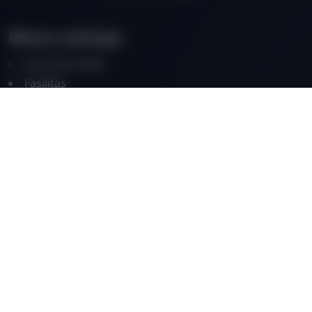
Menu Lainnya
Ekstrakurikuler
Fasilitas
Visi dan Misi
Alamat Kami
Jl. Batu Ampar No.02, Pangkalan Kerinci Barat,
Pangkalan Kerinci, Pelalawan, Riau, 28381
Copyright ©
2026
- All Rights Reserved | Cuncun