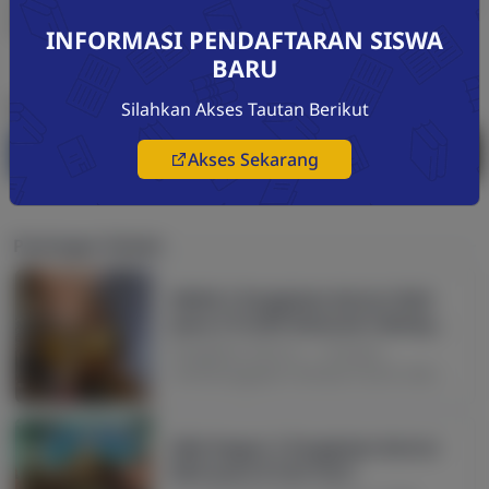
memberikan perhatian besar terhadap pengembangan
fisik dan kesehatan siswa.
INFORMASI PENDAFTARAN SISWA
BARU
Berbagi
Silahkan Akses Tautan Berikut
Akses Sekarang
Postingan Terkait
SMAN 2 Pangkalan Kerinci Raih
Juara 2 FLS3N Nasional Cabang
Lomba Kriya
Pangkalan Kerinci — Prestasi
membanggakan kembali diraih oleh
SMAN 2 Pangkalan Kerinci pada ajang
Festival dan Lomba Seni Siswa
Nasional (FLS3N)
SMA Negeri 2 Pangkalan Kerinci
Raih Juara II Voli Putri