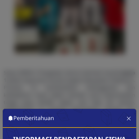
Siswa SMAN 2 Pangkalan Kerinci berhasil meraih
Juara
1
dalam kejuaraan Karate tingkat Kabupaten Pelalawan.
Prestasi ini membuktikan ketangguhan dan
kedisiplinan siswa dalam berlatih serta keterampilan
tinggi yang dimiliki dalam seni bela diri Karate.
Keberhasilan ini menjadi kebanggaan sekolah dan
motivasi bagi siswa lainnya untuk terus berprestasi.
Pemberitahuan