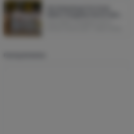
10K Fun Run yang diselenggarakan di
tingkat Kabupaten
Tak Terbendung! Tim Futsal
SMAN 2 Pangkalan Kerinci Raih
Juara 1
Siswa SMAN 2 Pangkalan Kerinci
berhasil meraih juara 1 dalam lomba
futsal tingkat SMA/SMK se-Kabupaten
Pelalawan. Prestasi ini menjadi bukti
semangat
Posting Komentar